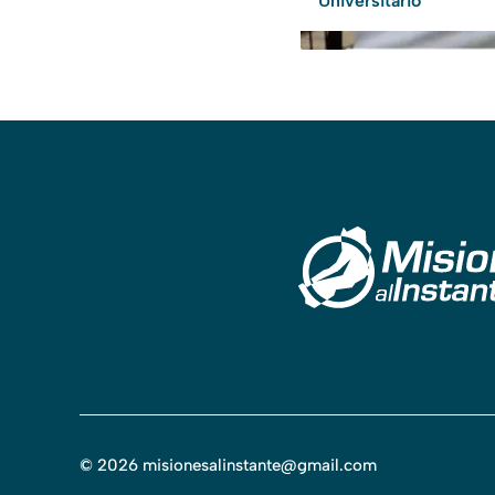
Universitario
©
2026
misionesalinstante@gmail.com