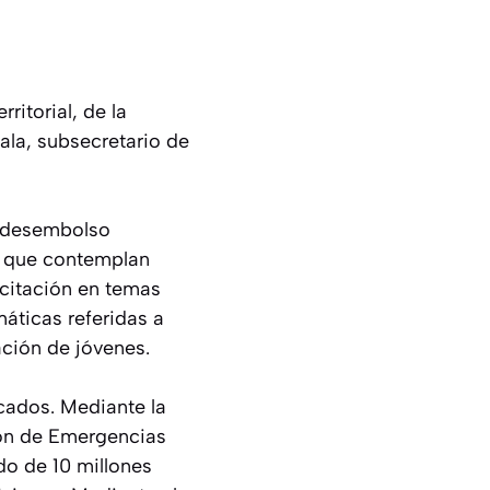
itorial, de la
la, subsecretario de
s desembolso
, que contemplan
acitación en temas
máticas referidas a
ación de jóvenes.
cados. Mediante la
ón de Emergencias
do de 10 millones