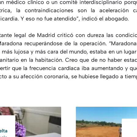
un médico clínico o un comité interdisciplinario por
trica, la contraindicaciones son la aceleración c
icardia. Y eso no fue atendido”, indicó el abogado.
ante legal de Madrid criticó con dureza las condici
aradona recuperándose de la operación. “Maradona
a más lujosa y más cara del mundo, estaba en un lugar
nitario en la habitación. Creo que de no haber est
vertir que la frecuencia cardíaca iba aumentando y q
to a su afección coronaria, se hubiese llegado a tiem
elta