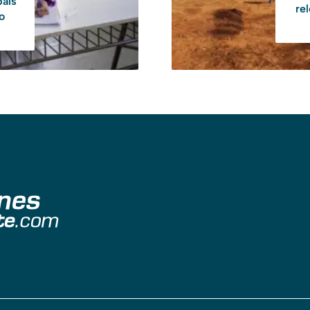
país
re
vo