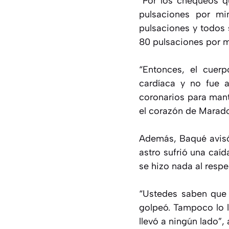
“Por los chequeos qu
pulsaciones por min
pulsaciones y todos
80 pulsaciones por m
“Entonces, el cuer
cardíaca y no fue a
coronarios para mant
el corazón de Marad
Además, Baqué avisó 
astro sufrió una caí
se hizo nada al respe
“Ustedes saben que 
golpeó. Tampoco lo l
llevó a ningún lado”,