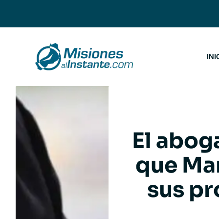
Saltar
al
contenido
INI
El abog
que Mar
sus pr