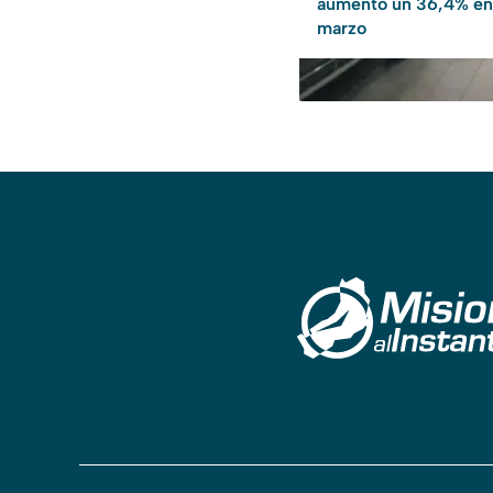
aumentó un 36,4% en
marzo