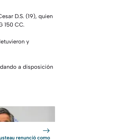
esar D.S. (19), quien
CG 150 CC.
detuvieron y
uedando a disposición
usteau renunció como