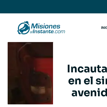
Saltar
al
contenido
INI
Incauta
en el s
aveni