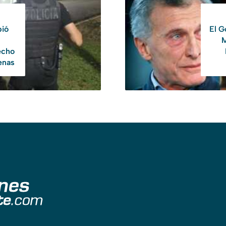
bió
El G
M
echo
enas