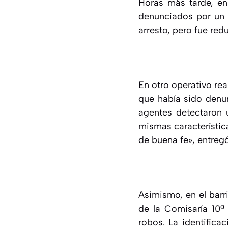
Horas más tarde, e
denunciados por un v
arresto, pero fue red
En otro operativo re
que había sido denun
agentes detectaron 
mismas característica
de buena fe», entreg
Asimismo, en el barr
de la Comisaría 10ª
robos. La identifica