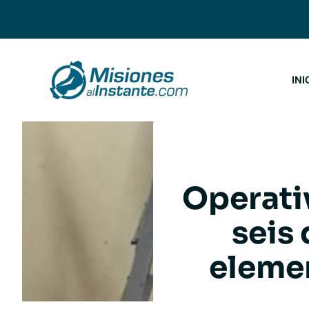
Saltar
al
contenido
INI
Operati
seis
eleme