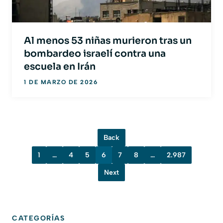
Al menos 53 niñas murieron tras un
bombardeo israelí contra una
escuela en Irán
1 DE MARZO DE 2026
Back
1
…
4
5
6
7
8
…
2.987
Next
CATEGORÍAS