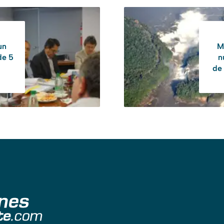
un
M
de 5
n
de 