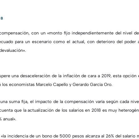
18
compensación, con un «monto fijo independientemente del nivel del 
ecuado para un escenario como el actual, con deterioro del poder a
 devaluación».
ere una desaceleración de la inflación de cara a 2019, esta opción e
on los economistas Marcelo Capello y Gerardo García Oro.
e una suma fija, el impacto de la compensación varía según cada niv
uenta que la actualización de los salarios en 2018 es muy heterogén
% anual».
e «la incidencia de un bono de 5000 pesos alcanza al 26% del salario 