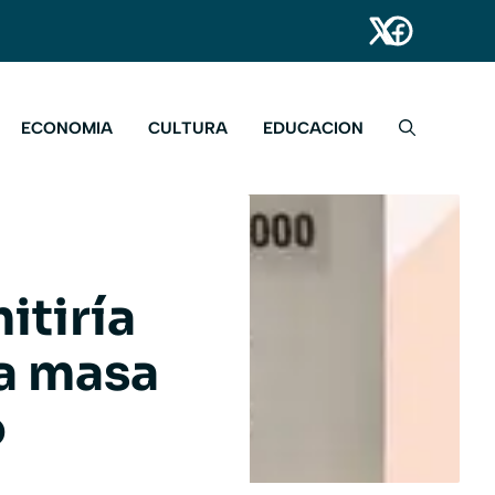
ECONOMIA
CULTURA
EDUCACION
itiría
la masa
o