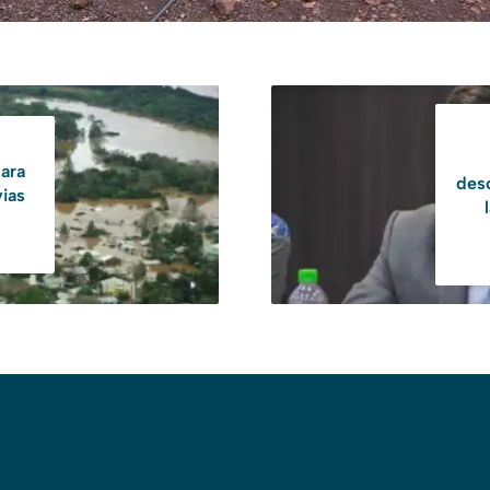
para
desc
vias