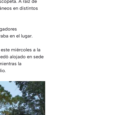
copeta. A raíz de
áneos en distintos
tigadores
ba en el lugar.
este miércoles a la
uedó alojado en sede
mientras la
io.