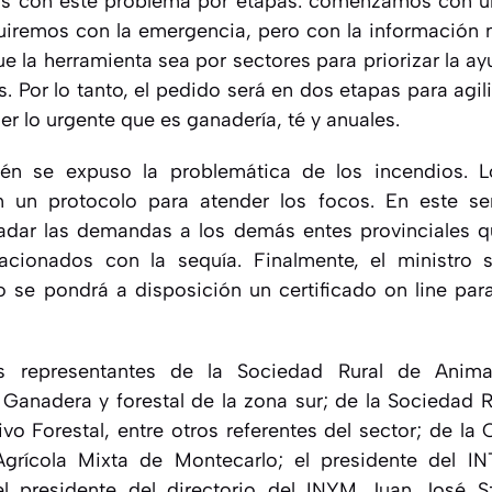
os con este problema por etapas: comenzamos con un
iremos con la emergencia, pero con la información ne
e la herramienta sea por sectores para priorizar la a
s. Por lo tanto, el pedido será en dos etapas para agili
er lo urgente que es ganadería, té y anuales.
én se expuso la problemática de los incendios. L
n un protocolo para atender los focos. En este sen
adar las demandas a los demás entes provinciales q
acionados con la sequía. Finalmente, el ministro
o se pondrá a disposición un certificado on line para
es representantes de la Sociedad Rural de Anim
 Ganadera y forestal de la zona sur; de la Sociedad R
o Forestal, entre otros referentes del sector; de la C
grícola Mixta de Montecarlo; el presidente del I
el presidente del directorio del INYM Juan José S