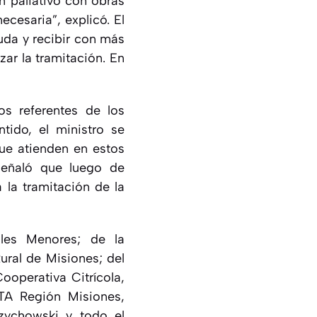
 paliativo con obras
cesaria”, explicó. El
yuda y recibir con más
zar la tramitación. En
os referentes de los
tido, el ministro se
ue atienden en estos
 señaló que luego de
 la tramitación de la
ales Menores; de la
ural de Misiones; del
ooperativa Citrícola,
NTA Región Misiones,
zychowski y todo el