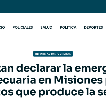
CIO
POLICIALES
SALUD
POLITICA
DEPORTES
INFORMACION GENERAL
zan declarar la emer
cuaria en Misiones 
tos que produce la s