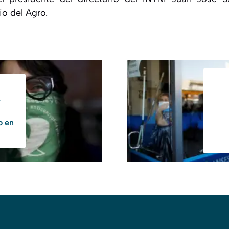
io del Agro.
e
o en