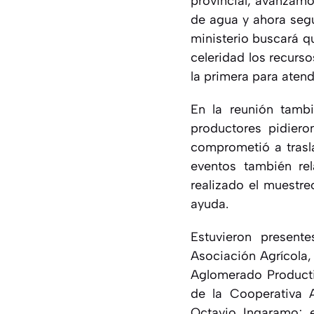
provincial; avanzam
de agua y ahora segu
ministerio buscará qu
celeridad los recurso
la primera para atend
En la reunión tambi
productores pidiero
comprometió a trasl
eventos también rel
realizado el muestre
ayuda.
Estuvieron present
Asociación Agrícola,
Aglomerado Productiv
de la Cooperativa A
Octavio Ingaramo; 