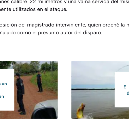
ones calibre .22 milímetros y una vaina servida del mis
nte utilizados en el ataque.
sición del magistrado interviniente, quien ordenó la n
eñalado como el presunto autor del disparo.
o un
El
d
 en