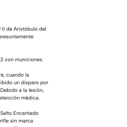
II de Aristóbulo del
, presuntamente
.22 con municiones.
e, cuando la
cibido un disparo por
Debido a la lesión,
 atención médica.
e Salto Encantado
ifle sin marca