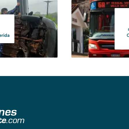
erida
O