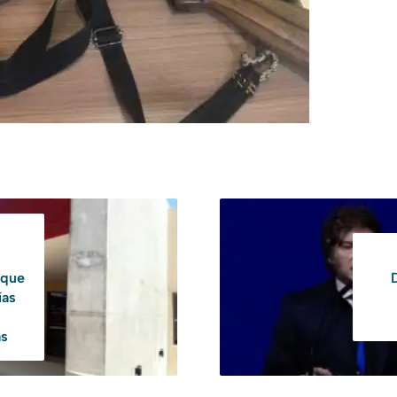
 que
ías
as