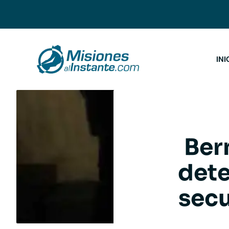
Saltar
al
contenido
INI
Ber
dete
secu