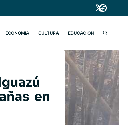
ECONOMIA
CULTURA
EDUCACION
Iguazú
bañas en
l