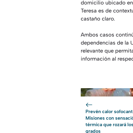
domicilio ubicado en
Teresa es de context
castaño claro.
Ambos casos continúa
dependencias de la U
relevante que permit
información al respe
Prevén calor sofocant
Misiones con sensaci
térmica que rozará lo
grados