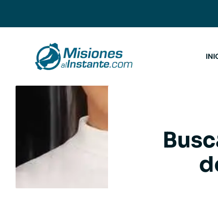
Saltar
al
contenido
INI
Busc
d