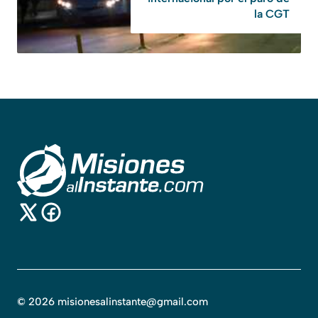
la CGT
©
2026
misionesalinstante@gmail.com