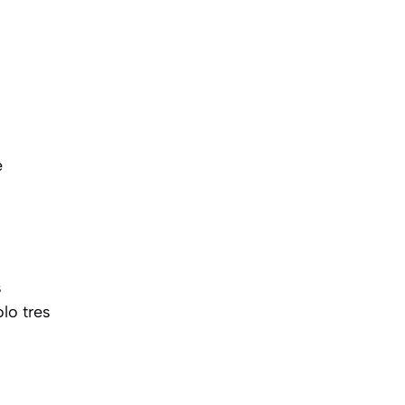
e
s
lo tres