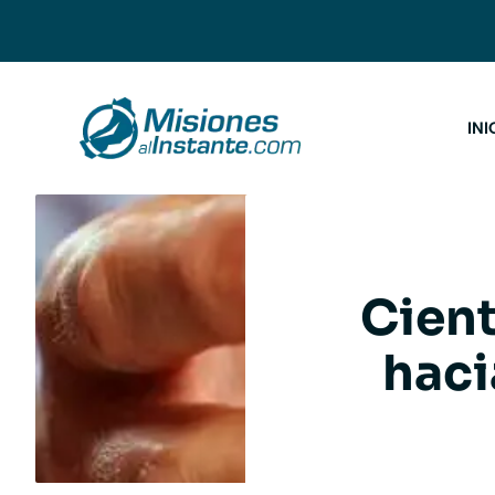
Saltar
al
contenido
INI
Cient
haci