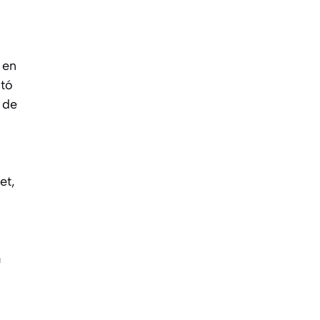
 en
ntó
 de
et,
a