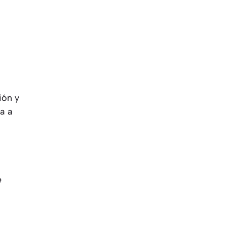
ión y
ba a
e