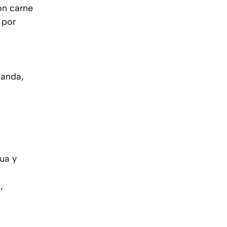
on carne
 por
landa,
ua y
,