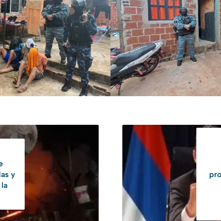
e
das y
pro
 la