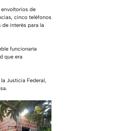
 envoltorios de
ncias, cinco teléfonos
de interés para la
eble funcionaría
ad que era
a Justicia Federal,
sa.