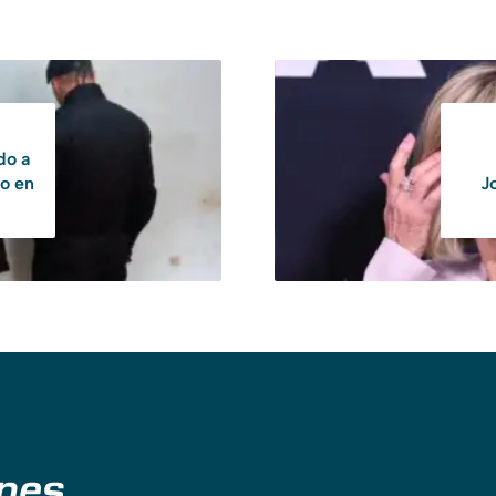
do a
o en
Jo