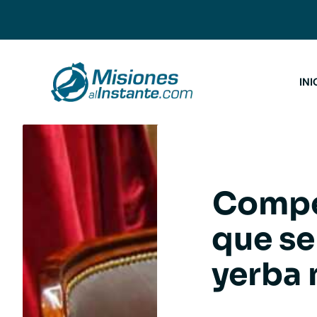
Saltar
al
contenido
INI
Compet
que se
yerba 