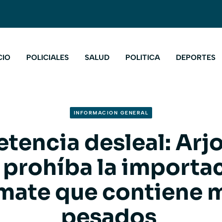
CIO
POLICIALES
SALUD
POLITICA
DEPORTES
INFORMACION GENERAL
encia desleal: Arjo
 prohíba la importa
mate que contiene 
pesados