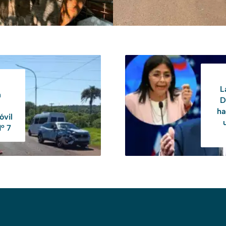
L
n
D
ha
óvil
N° 7