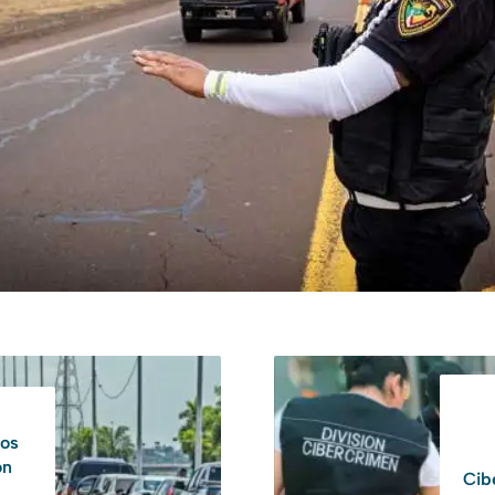
los
ón
Cib