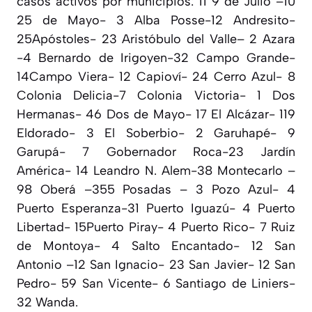
casos activos por municipios: 11 9 de Julio –10
25 de Mayo- 3 Alba Posse-12 Andresito-
25Apóstoles- 23 Aristóbulo del Valle– 2 Azara
-4 Bernardo de Irigoyen-32 Campo Grande-
14Campo Viera- 12 Capioví- 24 Cerro Azul- 8
Colonia Delicia-7 Colonia Victoria- 1 Dos
Hermanas- 46 Dos de Mayo- 17 El Alcázar- 119
Eldorado- 3 El Soberbio- 2 Garuhapé- 9
Garupá- 7 Gobernador Roca-23 Jardín
América- 14 Leandro N. Alem-38 Montecarlo –
98 Oberá –355 Posadas – 3 Pozo Azul- 4
Puerto Esperanza-31 Puerto Iguazú- 4 Puerto
Libertad- 15Puerto Piray- 4 Puerto Rico- 7 Ruiz
de Montoya- 4 Salto Encantado- 12 San
Antonio –12 San Ignacio- 23 San Javier- 12 San
Pedro- 59 San Vicente- 6 Santiago de Liniers-
32 Wanda.