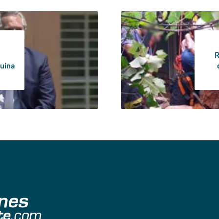
R
uina