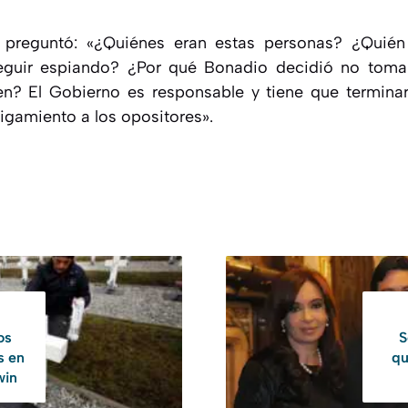
e preguntó: «¿Quiénes eran estas personas? ¿Quié
guir espiando? ¿Por qué Bonadio decidió no tomar
n? El Gobierno es responsable y tiene que terminar
igamiento a los opositores».
os
S
s en
qu
win