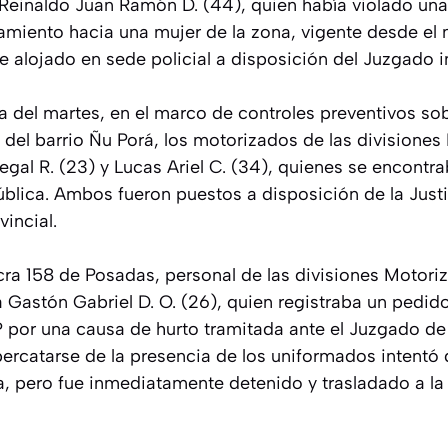
Reinaldo Juan Ramón D. (44), quien había violado una 
amiento hacia una mujer de la zona, vigente desde el
 alojado en sede policial a disposición del Juzgado in
 del martes, en el marco de controles preventivos so
 del barrio Ñu Porá, los motorizados de las divisione
Legal R. (23) y Lucas Ariel C. (34), quienes se encont
pública. Ambos fueron puestos a disposición de la Justi
incial.
acra 158 de Posadas, personal de las divisiones Motor
a Gastón Gabriel D. O. (26), quien registraba un pedid
 por una causa de hurto tramitada ante el Juzgado de 
percatarse de la presencia de los uniformados intentó 
ra, pero fue inmediatamente detenido y trasladado a la