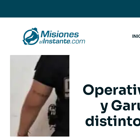
Saltar
al
contenido
INI
Operati
y Gar
distint