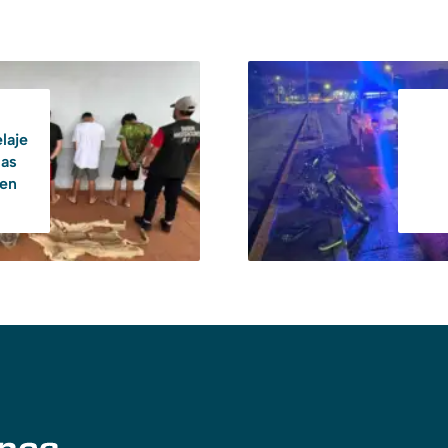
laje
das
 en