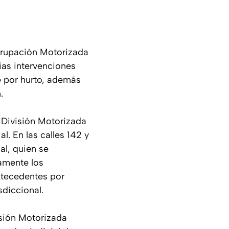
grupación Motorizada
ias intervenciones
e por hurto, además
.
a División Motorizada
l. En las calles 142 y
al, quien se
amente los
antecedentes por
sdiccional.
isión Motorizada