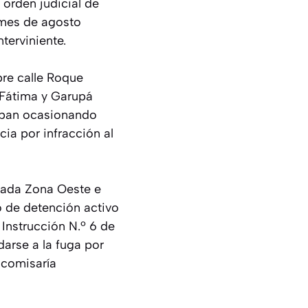
orden judicial de
 mes de agosto
terviniente.
bre calle Roque
s Fátima y Garupá
raban ocasionando
cia por infracción al
izada Zona Oeste e
o de detención activo
Instrucción N.º 6 de
darse a la fuga por
 comisaría