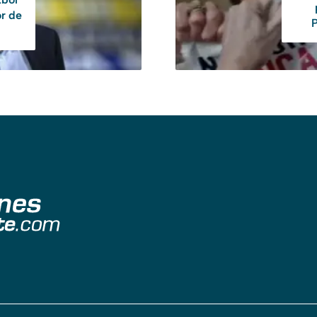
or de
P