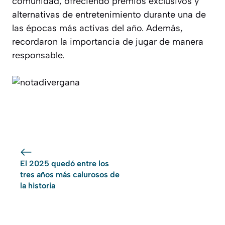
comunidad, ofreciendo premios exclusivos y
alternativas de entretenimiento durante una de
las épocas más activas del año. Además,
recordaron la importancia de jugar de manera
responsable.
El 2025 quedó entre los
tres años más calurosos de
la historia