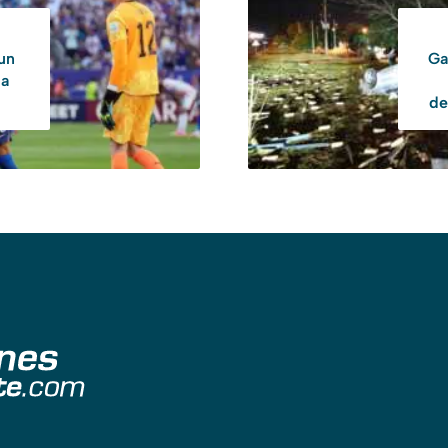
 un
Ga
 a
de