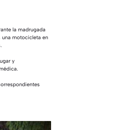
urante la madrugada
, una motocicleta en
.
lugar y
 médica.
 correspondientes