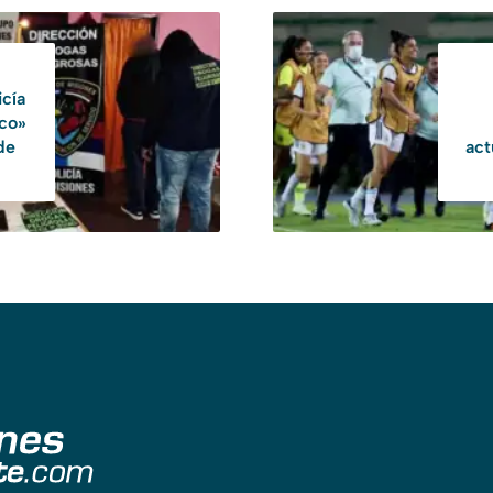
icía
sco»
de
act