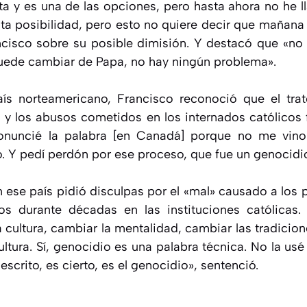
rta y es una de las opciones, pero hasta ahora no he l
ta posibilidad, pero esto no quiere decir que mañan
ncisco sobre su posible dimisión. Y destacó que «no 
puede cambiar de Papa, no hay ningún problema».
aís norteamericano, Francisco reconoció que el trat
y los abusos cometidos en los internados católicos
onuncié la palabra [en Canadá] porque no me vino
o. Y pedí perdón por ese proceso, que fue un genocidio
n ese país pidió disculpas por el «mal» causado a los 
s durante décadas en las instituciones católicas.
 cultura, cambiar la mentalidad, cambiar las tradicio
ltura. Sí, genocidio es una palabra técnica. No la us
escrito, es cierto, es el genocidio», sentenció.