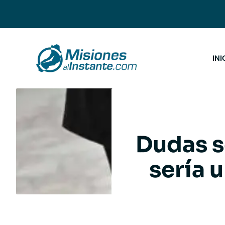
Saltar
al
contenido
INI
Dudas s
sería 