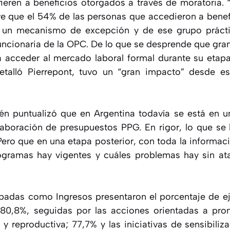
ieren a beneficios otorgados a través de moratoria.
ve que el 54% de las personas que accedieron a benefi
de un mecanismo de excepción y de ese grupo práct
funcionaria de la OPC. De lo que se desprende que gra
 acceder al mercado laboral formal durante su etapa
detalló Pierrepont, tuvo un “gran impacto” desde e
én puntualizó que en Argentina todavía se está en un
laboración de presupuestos PPG. En rigor, lo que se 
ero que en una etapa posterior, con toda la informaci
ogramas hay vigentes y cuáles problemas hay sin at
padas como Ingresos presentaron el porcentaje de e
 80,8%, seguidas por las acciones orientadas a pro
 y reproductiva; 77,7% y las iniciativas de sensibilizac