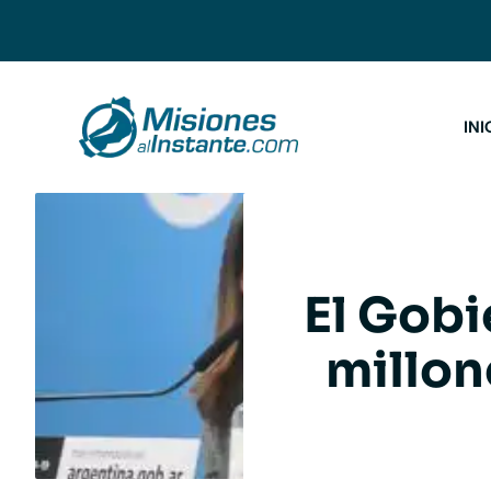
Saltar
al
contenido
INI
El Gobi
millon