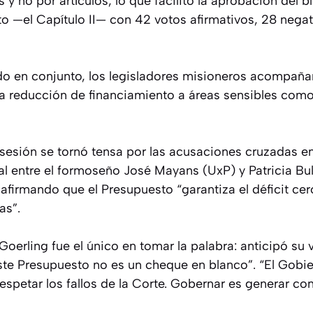
os y no por artículos, lo que facilitó la aprobación del
to —el Capítulo II— con 42 votos afirmativos, 28 negat
o en conjunto, los legisladores misioneros acompañaro
 la reducción de financiamiento a áreas sensibles como
 sesión se tornó tensa por las acusaciones cruzadas ent
l entre el formoseño José Mayans (UxP) y Patricia Bull
afirmando que el Presupuesto “garantiza el déficit cer
as”.
Goerling fue el único en tomar la palabra: anticipó su 
ste Presupuesto no es un cheque en blanco”. “El Gobi
respetar los fallos de la Corte. Gobernar es generar c