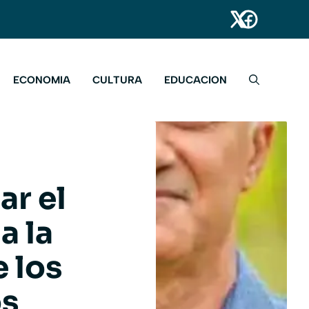
ECONOMIA
CULTURA
EDUCACION
ar el
a la
 los
os