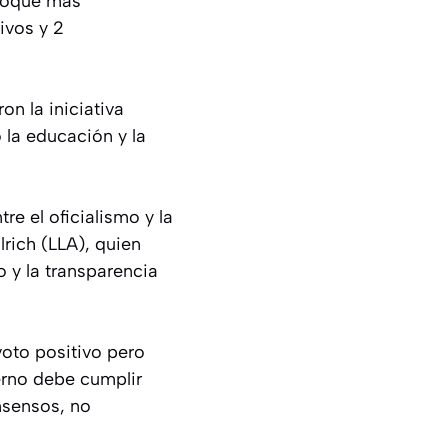
 bloque más
ivos y 2
n la iniciativa
 la educación y la
re el oficialismo y la
rich (LLA), quien
o y la transparencia
voto positivo pero
erno debe cumplir
onsensos, no