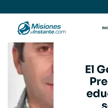
Saltar
al
contenido
INI
El G
Pre
edu
s