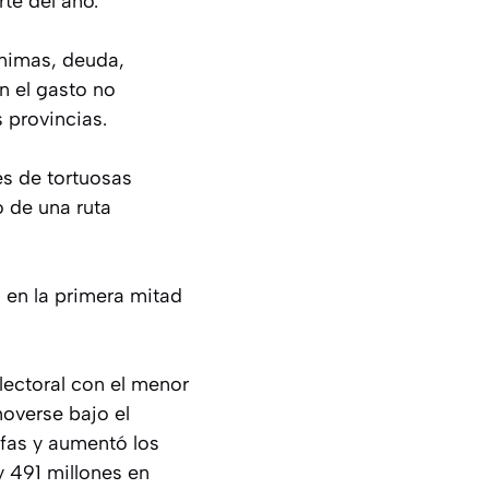
te del año.
ínimas, deuda,
n el gasto no
s provincias.
s de tortuosas
 de una ruta
o en la primera mitad
lectoral con el menor
moverse bajo el
ifas y aumentó los
y 491 millones en