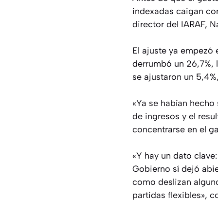
indexadas caigan con 
director del IARAF, N
El ajuste ya empezó e
derrumbó un 26,7%, l
se ajustaron un 5,4%
«Ya se habían hecho s
de ingresos y el resu
concentrarse en el g
«Y hay un dato clave
Gobierno sí dejó abie
como deslizan algunos
partidas flexibles», c