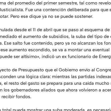
ma del promedio del primer semestre, tal como revelo
Justicialista. Fue una contención deliberada para que 
votar. Pero ese dique ya no se puede sostener.
ulada desde el 11 de abril que se paso al esquema de 
mediado el aumento de subsidios, la suba del tipo de
a. Ese salto fue contenido, pero ya no alcanzan los fo
 ese aumento escondido, se va a montar una eventual
 puede ser altísimo», indicó un ex funcionario de Energ
oyecto de Presupuesto que el Gobierno envío al Congre
conden una lógica clara: mientras las partidas index
va, el resto del gasto se prepara para una caída much
on los gobernadores aliados que ahora volvieron a ace
 recibir fondos.
o total pueda mostrar una suba moderada, es necesari