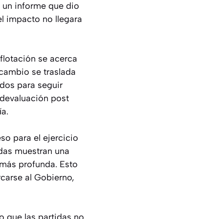
 un informe que dio
el impacto no llegara
flotación se acerca
 cambio se traslada
ndos para seguir
 devaluación post
ía.
so para el ejercicio
adas muestran una
o más profunda. Esto
rcarse al Gobierno,
o que las partidas no