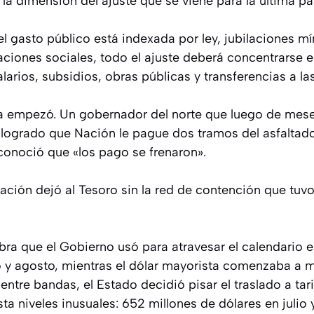
la dimensión del ajuste que se viene para la última par
 gasto público está indexada por ley, jubilaciones m
aciones sociales, todo el ajuste deberá concentrarse e
alarios, subsidios, obras públicas y transferencias a la
ya empezó. Un gobernador del norte que luego de mese
logrado que Nación le pague dos tramos del asfaltado
econoció que «los pago se frenaron».
ación dejó al Tesoro sin la red de contención que tuv
bra que el Gobierno usó para atravesar el calendario e
io y agosto, mientras el dólar mayorista comenzaba a 
entre bandas, el Estado decidió pisar el traslado a tar
 niveles inusuales: 652 millones de dólares en julio 