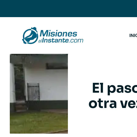
Saltar
al
contenido
INI
El pas
otra ve