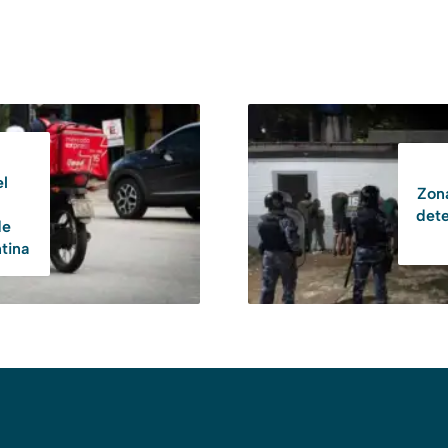
el
Zona
dete
de
tina