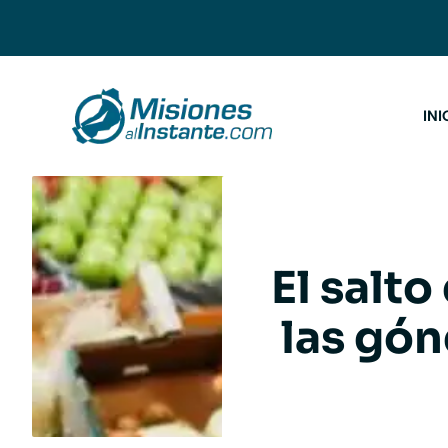
Saltar
al
contenido
INI
El salto
las gón