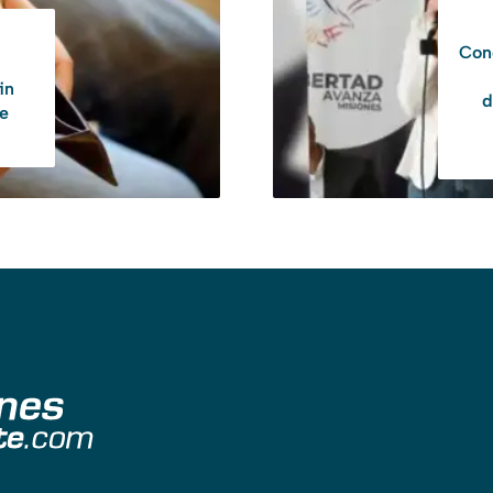
Conc
in
d
e