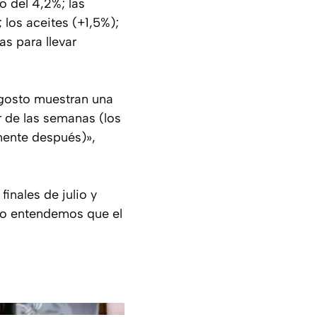
o del 4,2%; las
 los aceites (+1,5%);
as para llevar
agosto muestran una
r de las semanas (los
mente después)»,
inales de julio y
ro entendemos que el