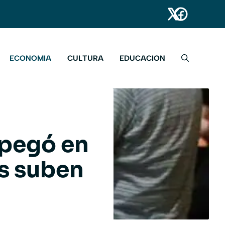
ECONOMIA
CULTURA
EDUCACION
a pegó en
os suben