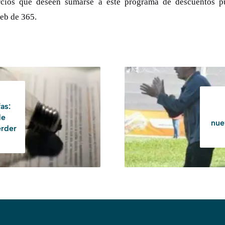
rcios que deseen sumarse a este programa de descuentos p
web de 365.
as:
de
nue
erder