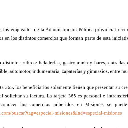
, los empleados de la Administración Pública provincial recib
s en los distintos comercios que forman parte de esta iniciati
 distintos rubros: heladerías, gastronomía y bares, entradas d
le, automotor, indumentaria, zapaterías y gimnasios, entre mu
eta 365, los beneficiarios solamente tienen que presentar su cr
al solicitar su factura. La tarjeta 365 es personal e intransf
conocer los comercios adheridos en Misiones se puede c
in.com/buscar?tag=especial-misiones&lnd=especial-misiones