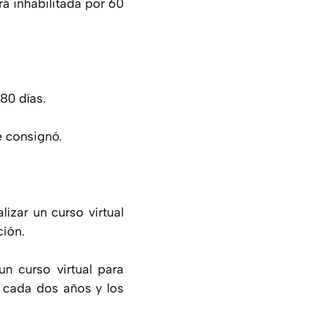
rá inhabilitada por 60
180 días.
e consignó.
lizar un curso virtual
ción.
un curso virtual para
d cada dos años y los