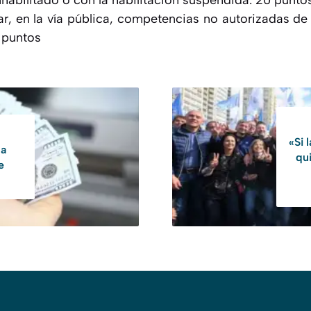
habilitado o con la habilitación suspendida: 20 punto
zar, en la vía pública, competencias no autorizadas de
 puntos
«Si 
la
qu
e