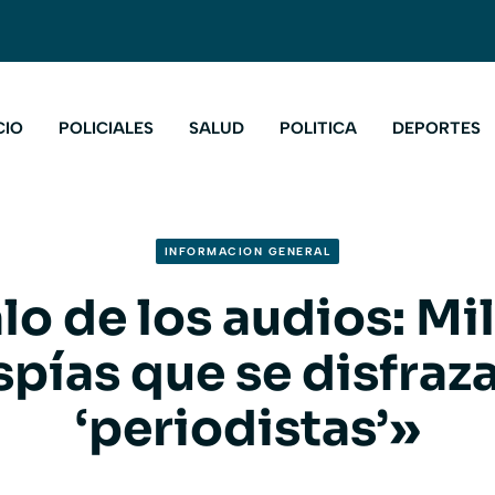
CIO
POLICIALES
SALUD
POLITICA
DEPORTES
INFORMACION GENERAL
o de los audios: Mi
spías que se disfraz
‘periodistas’»