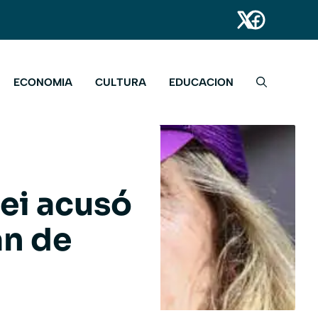
ECONOMIA
CULTURA
EDUCACION
lei acusó
an de