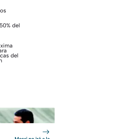
los
 50% del
óxima
ara
cas del
n
Macri no irá a la