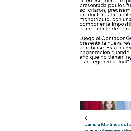
Y en ese marco expli
presentada por los f
solicitaron, precisam
productores tabacale
monotributo, con una
componente impositiv
componente de obra s
Luego el Contador Gu
presenta la nueva re
aprobarse. Esta nuev
pagar recién cuando 
año que no tienen ing
este régimen actual”,
Daniela Martínez es la
nueva y flamante rein