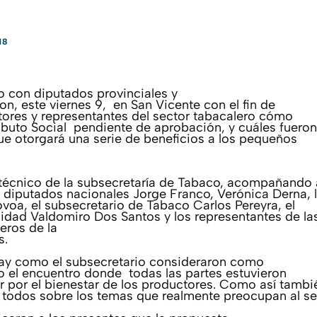
18
o con diputados provinciales y
on, este viernes 9, en San Vicente con el fin de
ctores y representantes del sector tabacalero cómo
ibuto Social pendiente de aprobación, y cuáles fueron
ue otorgará una serie de beneficios a los pequeños
 técnico de la subsecretaría de Tabaco, acompañando 
os diputados nacionales Jorge Franco, Verónica Derna, 
ovoa, el subsecretario de Tabaco Carlos Pereyra, el
lidad Valdomiro Dos Santos y los representantes de la
eros de la
s.
ray como el subsecretario consideraron como
 el encuentro donde todas las partes estuvieron
ar por el bienestar de los productores. Como así tambi
e todos sobre los temas que realmente preocupan al se