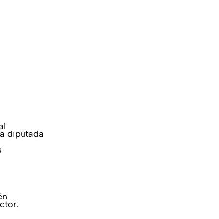
al
la diputada
s
én
ctor.