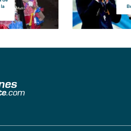
 la
Bo