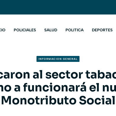
CIO
POLICIALES
SALUD
POLITICA
DEPORTES
INFORMACION GENERAL
caron al sector taba
o a funcionará el n
Monotributo Social