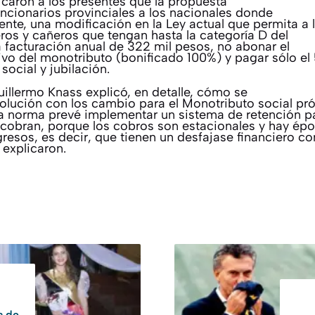
caron a los presentes que la propuesta
uncionarios provinciales a los nacionales donde
ente, una modificación en la Ley actual que permita a 
ros y cañeros que tengan hasta la categoría D del
 facturación anual de 322 mil pesos, no abonar el
o del monotributo (bonificado 100%) y pagar sólo el
ocial y jubilación.
illermo Knass explicó, en detalle, cómo se
solución con los cambio para el Monotributo social pr
a norma prevé implementar un sistema de retención p
cobran, porque los cobros son estacionales y hay épo
resos, es decir, que tienen un desfajase financiero co
 explicaron.
a de