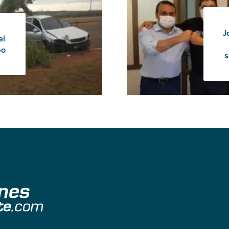
J
el
bo
s