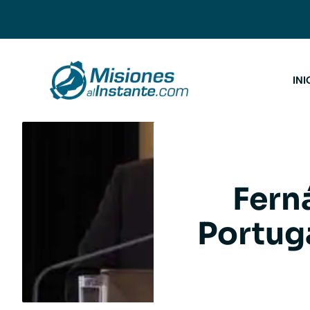
Saltar
al
contenido
INI
Fern
Portug