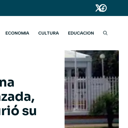
ECONOMIA
CULTURA
EDUCACION
una
zada,
rió su