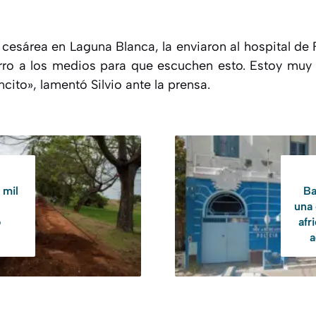
a cesárea en Laguna Blanca, la enviaron al hospital de
curro a los medios para que escuchen esto. Estoy muy
ncito», lamentó Silvio ante la prensa.
 mil
Ba
una 
o
afr
a