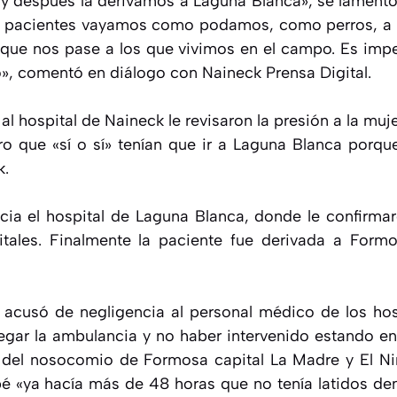
a y después la derivamos a Laguna Blanca», se lament
s pacientes vayamos como podamos, como perros, a p
 que nos pase a los que vivimos en el campo. Es imp
o», comentó en diálogo con Naineck Prensa Digital.
al hospital de Naineck le revisaron la presión a la muj
o que «sí o sí» tenían que ir a Laguna Blanca porq
k.
cia el hospital de Laguna Blanca, donde le confirmar
itales. Finalmente la paciente fue derivada a Form
.
 acusó de negligencia al personal médico de los hos
gar la ambulancia y no haber intervenido estando en 
 del nosocomio de Formosa capital La Madre y El Ni
é «ya hacía más de 48 horas que no tenía latidos den