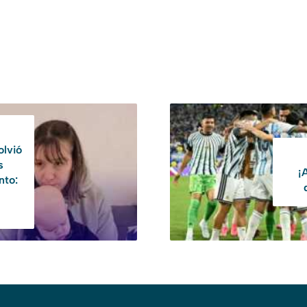
olvió
s
¡
nto: