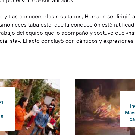
 por el voto de sus afiliados.
nio y tras conocerse los resultados, Humada se dirigió 
smo necesitaba esto, que la conducción esté ratificada
trabajo del equipo que lo acompañó y sostuvo que «h
ticialista». El acto concluyó con cánticos y expresione
El
In
Mayo
de
ca