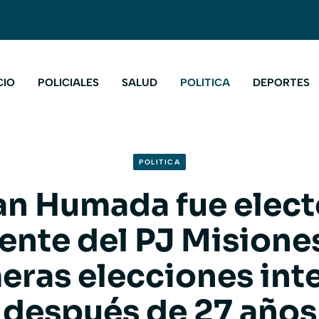
CIO
POLICIALES
SALUD
POLITICA
DEPORTES
POLITICA
an Humada fue elec
ente del PJ Misiones
eras elecciones int
después de 27 años