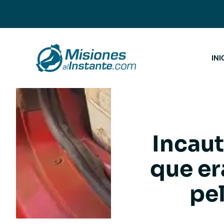
Saltar
al
contenido
INI
Incaut
que er
pe