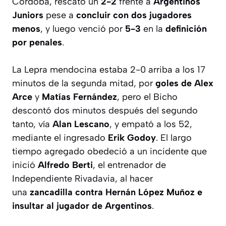
Córdoba, rescató un
2-2
frente a
Argentinos
Juniors
pese a
concluir con dos jugadores
menos
, y luego venció por
5-3
en la
definición
por penales
.
La Lepra mendocina estaba 2-0 arriba a los 17
minutos de la segunda mitad, por
goles de Alex
Arce
y
Matías Fernández
, pero el Bicho
descontó dos minutos después del segundo
tanto, vía
Alan Lescano
, y empató a los 52,
mediante el ingresado
Erik Godoy
. El largo
tiempo agregado obedeció a un incidente que
inició
Alfredo Berti
, el entrenador de
Independiente Rivadavia, al hacer
una
zancadilla contra Hernán López Muñoz e
insultar al jugador de Argentinos
.