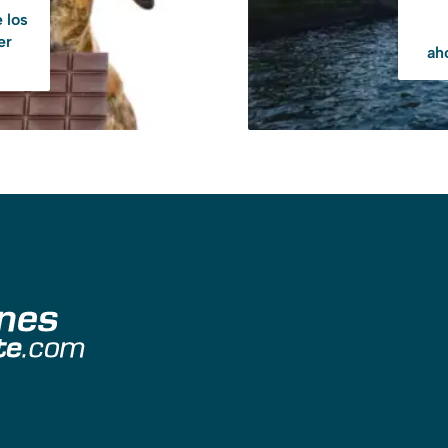
 los
er
ah