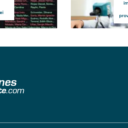
im
ei
prov