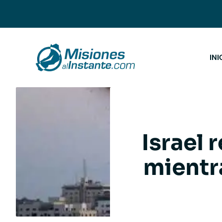
Saltar
al
contenido
INI
Israel 
mientr