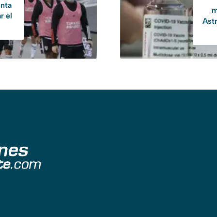
unta
m
r el
Ast