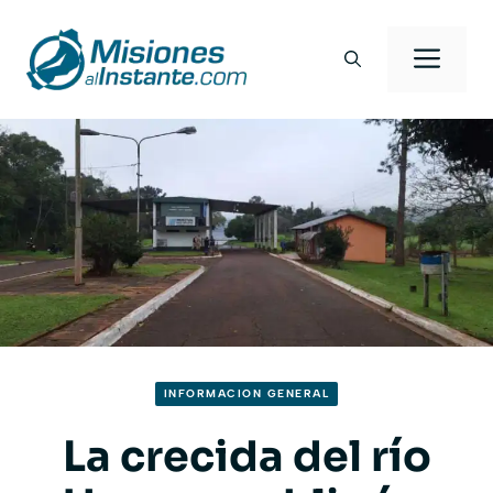
Saltar
al
Men
contenido
INFORMACION GENERAL
La crecida del río